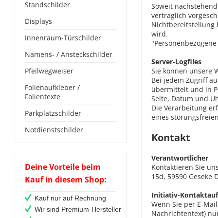
Standschilder
Soweit nachstehend 
vertraglich vorgesch
Displays
Nichtbereitstellung
wird.
Innenraum-Türschilder
"Personenbezogene Da
Namens- / Ansteckschilder
Server-Logfiles
Pfeilwegweiser
Sie können unsere 
Bei jedem Zugriff a
Folienaufkleber /
übermittelt und in 
Folientexte
Seite, Datum und Uh
Die Verarbeitung er
Parkplatzschilder
eines störungsfreie
Notdienstschilder
Kontakt
Verantwortlicher
Deine Vorteile beim
Kontaktieren Sie un
15d,
59590
Geseke
D
Kauf in diesem Shop:
Initiativ-Kontakta
Kauf nur auf Rechnung
Wenn Sie per E-Mail
Wir sind Premium-Hersteller
Nachrichtentext) nu