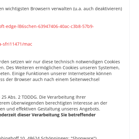
en wichtigsten Browsern verwalten (u.a. auch deaktivieren)
soft-edge-lB6schen-63947406-40ac-c3b8-57b9-
a-sfri11471/mac
den setzen wir nur diese technisch notwendigen Cookies
hen. Des Weiteren ermöglichen Cookies unseren Systemen,
ten. Einige Funktionen unserer Internetseite können
 dass der Browser auch nach einem Seitenwechsel
 25 Abs. 2 TDDDG. Die Verarbeitung Ihrer
nserem überwiegenden berechtigten Interesse an der
hen und effektiven Gestaltung unseres Angebots.
ederzeit dieser Verarbeitung Sie betreffender
binghoff 10, 48624 Schöppingen; "Shopware").