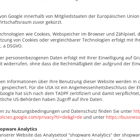
 von Google innerhalb von Mitgliedstaaten der Europäischen Uni
rtschaftsraum zuvor gekürzt.
chnologien wie Cookies, Webspeicher im Browser und Zählpixel, d
tzung von Cookies oder vergleichbarer Technologien erfolgt mit Ih
lit. a DSGVO.
er personenbezogenen Daten erfolgt mit Ihrer Einwilligung auf Gru
eit widerrufen, ohne dass die Rechtmäßigkeit der aufgrund der Ein
en Informationen über Ihre Benutzung dieser Website werden in d
 gespeichert. Für die USA ist ein Angemessenheitsbeschluss der E
Google hat sich nach dem TADPF zertifiziert und damit verpflicht
atliche US-Behörden haben Zugriff auf Ihre Daten.
en zu Nutzungsbedingungen und Datenschutz finden Sie unter
htt
policies.google.com/privacy?hl=de&gl=de
und unter
https://business
opware Analytics
nserer Website das Analysetool “shopware Analytics” der shopwar