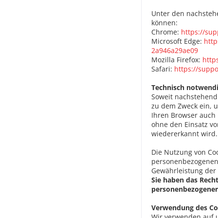
Unter den nachstehe
können:
Chrome:
https://su
Microsoft Edge:
http
2a946a29ae09
Mozilla Firefox:
http
Safari:
https://supp
Technisch notwendi
Soweit nachstehend
zu dem Zweck ein, u
Ihren Browser auch 
ohne den Einsatz vo
wiedererkannt wird.
Die Nutzung von Coo
personenbezogenen D
Gewährleistung der 
Sie haben das Recht
personenbezogener 
Verwendung des Co
Wir verwenden auf 