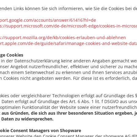
nden Links können Sie sich informieren, wie Sie die Cookies bei d
pport.google.com/accounts/answer/61416?hl=de
s://support.microsoft.com/de-de/microsoft-edge/cookies-in-micro
s://support.mozilla.org/de/kb/cookies-erlauben-und-ablehnen
ort.apple.com/de-de/guide/safari/manage-cookies-and-website-dat
ge Cookies
 in der Datenschutzerklärung keine anderen Angaben gemacht wer
nser Angebot nutzerfreundlicher, effektiver und sicherer zu mac
nach einem Seitenwechsel zu erkennen und Ihnen Services anzubie
n Cookies nicht angeboten werden. Für diese ist es erforderlich,
kies oder vergleichbarer Technologien erfolgt auf Grundlage des §
aten erfolgt auf Grundlage des Art. 6 Abs. 1 lit. f DSGVO aus u
optimalen Funktionalität der Website sowie einer nutzerfreundlic
 aus Gründen, die sich aus Ihrer besonderen Situation ergeben, j
Daten zu widersprechen.
okie Consent Managers von Shopware
unserer Website den Cookie Consent Manager der shopware AG (Eb