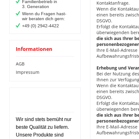
Familienbetrieb in
Kontaktanfrage.
3. Generation
Wenn die Kontaktau
Wenn du Fragen hast-
einen bereits zwisch
wir beraten dich gern:
DSGVO.
+49 (0) 2942-4422
Erfolgt die Kontakt
überwiegenden bere
die sich aus Ihrer 
personenbezogener 
Informationen
Ihre E-Mail-Adresse
Aufbewahrungsfriste
AGB
Erhebung und Verar
Impressum
Bei der Nutzung des
Ihnen zur Verfügun
Wenn die Kontaktau
einen bereits zwisch
Das solltest Du noch
DSGVO.
Erfolgt die Kontakt
über uns wissen:
überwiegenden bere
die sich aus Ihrer 
Wir sind stets bemüht nur
personenbezogener 
Ihre E-Mail-Adresse
beste Qualität zu liefern.
Aufbewahrungsfriste
Unsere Produkte sind