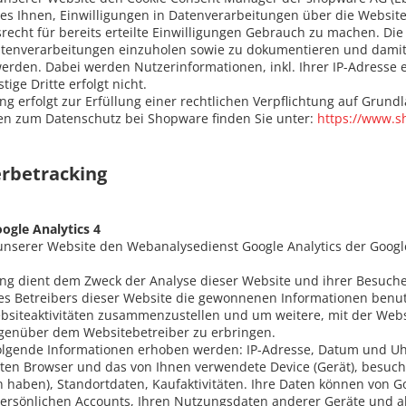
 es Ihnen, Einwilligungen in Datenverarbeitungen über die Website
recht für bereits erteilte Einwilligungen Gebrauch zu machen. Di
atenverarbeitungen einzuholen sowie zu dokumentieren und damit 
werden. Dabei werden Nutzerinformationen, inkl. Ihrer IP-Adresse
ige Dritte erfolgt nicht.
g erfolgt zur Erfüllung einer rechtlichen Verpflichtung auf Grundla
en zum Datenschutz bei Shopware finden Sie unter:
https://www.s
rbetracking
gle Analytics 4
nserer Website den Webanalysedienst Google Analytics der Google 
ng dient dem Zweck der Analyse dieser Website und ihrer Besuch
des Betreibers dieser Website die gewonnenen Informationen ben
ebsiteaktivitäten zusammenzustellen und um weitere, mit der We
egenüber dem Websitebetreiber zu erbringen.
olgende Informationen erhoben werden: IP-Adresse, Datum und Uhr
en Browser und das von Ihnen verwendete Device (Gerät), besuchte
 haben), Standortdaten, Kaufaktivitäten.
Ihre Daten können von Go
persönlichen Accounts, Ihren Nutzungsdaten anderer Geräte und al