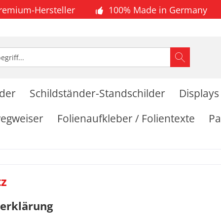
Premium-Hersteller
100% Made in Germany
lder
Schildständer-Standschilder
Displays
wegweiser
Folienaufkleber / Folientexte
Pa
tz
erklärung