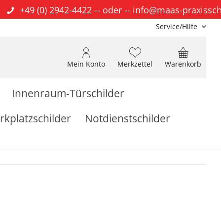
+49 (0) 2942-4422
-- oder --
info@maas-praxissch
Service/Hilfe
Mein Konto
Merkzettel
Warenkorb
Innenraum-Türschilder
rkplatzschilder
Notdienstschilder