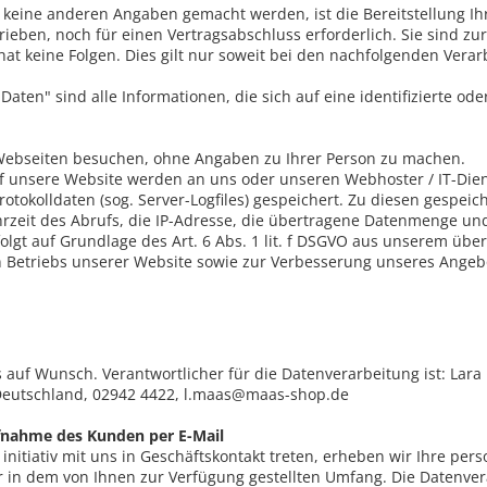
keine anderen Angaben gemacht werden, ist die Bereitstellung I
rieben, noch für einen Vertragsabschluss erforderlich. Sie sind zur 
 hat keine Folgen. Dies gilt nur soweit bei den nachfolgenden Ve
ten" sind alle Informationen, die sich auf eine identifizierte ode
Webseiten besuchen, ohne Angaben zu Ihrer Person zu machen.
uf unsere Website werden an uns oder unseren Webhoster / IT-Dien
Protokolldaten (sog. Server-Logfiles) gespeichert. Zu diesen gespe
rzeit des Abrufs, die IP-Adresse, die übertragene Datenmenge un
folgt auf Grundlage des Art. 6 Abs. 1 lit. f DSGVO aus unserem üb
n Betriebs unserer Website sowie zur Verbesserung unseres Angeb
s auf Wunsch. Verantwortlicher für die Datenverarbeitung ist:
Lara
eutschland,
02942 4422,
l.maas@maas-shop.de
ufnahme des Kunden per E-Mail
 initiativ mit uns in Geschäftskontakt treten, erheben wir Ihre p
r in dem von Ihnen zur Verfügung gestellten Umfang. Die Datenve