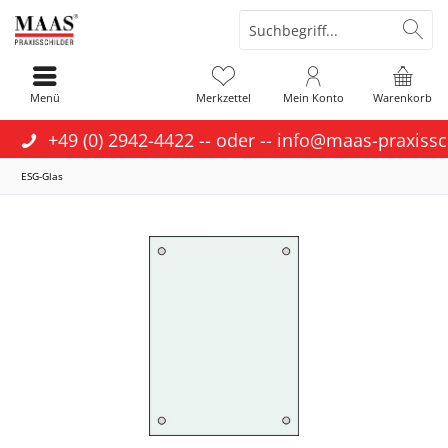
Menü
Merkzettel
Mein Konto
Warenkorb
+49 (0) 2942-4422
-- oder --
info@maas-praxissc
ESG-Glas