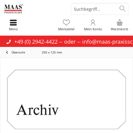
Menü
Merkzettel
Mein Konto
Warenkorb
+49 (0) 2942-4422
-- oder --
info@maas-praxissc
Übersicht
250 x 125 mm