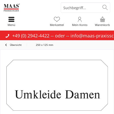
Menü
Merkzettel
Mein Konto
Warenkorb
+49 (0) 2942-4422
-- oder --
info@maas-praxissc
Übersicht
250 x 125 mm