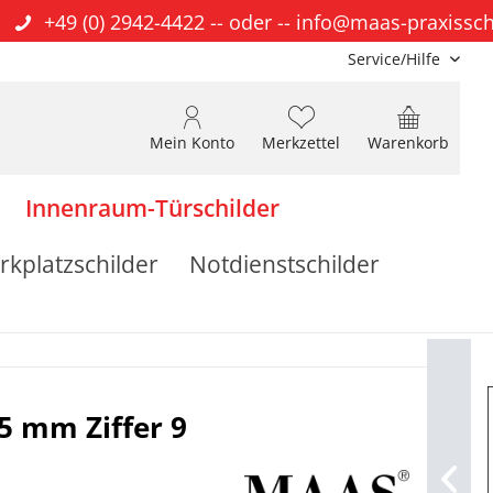
+49 (0) 2942-4422
-- oder --
info@maas-praxissch
Service/Hilfe
Mein Konto
Merkzettel
Warenkorb
Innenraum-Türschilder
rkplatzschilder
Notdienstschilder
5 mm Ziffer 9