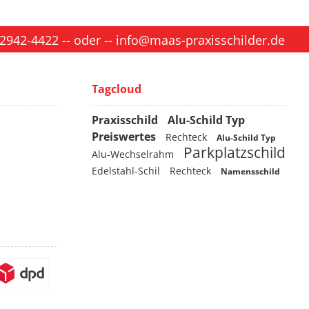
 2942-4422
-- oder --
info@maas-praxisschilder.de
Tagcloud
Praxisschild
Alu-Schild Typ
Preiswertes
Rechteck
Alu-Schild Typ
Parkplatzschild
Alu-Wechselrahm
Edelstahl-Schil
Rechteck
Namensschild