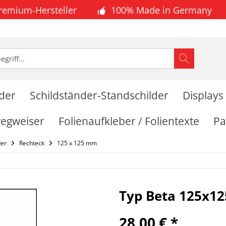
Premium-Hersteller
100% Made in Germany
lder
Schildständer-Standschilder
Displays
wegweiser
Folienaufkleber / Folientexte
Pa
der
Rechteck
125 x 125 mm
Typ Beta 125x12
28,00 € *