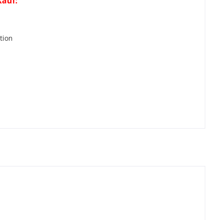
Kauf:
r
tion