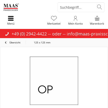
Menü
Merkzettel
Mein Konto
Warenkorb
+49 (0) 2942-4422
-- oder --
info@maas-praxissc
Übersicht
125 x 125 mm