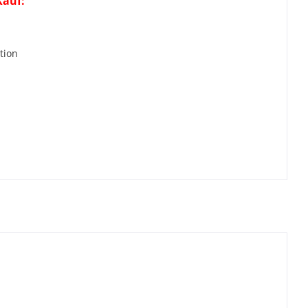
Kauf:
r
tion