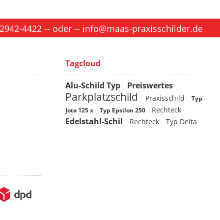
 2942-4422
-- oder --
info@maas-praxisschilder.de
Tagcloud
Alu-Schild Typ
Preiswertes
Parkplatzschild
Praxisschild
Typ
Rechteck
Jota 125 x
Typ Epsilon 250
Edelstahl-Schil
Rechteck
Typ Delta