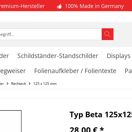
Premium-Hersteller
100% Made in Germany
lder
Schildständer-Standschilder
Displays
wegweiser
Folienaufkleber / Folientexte
Pa
der
Rechteck
125 x 125 mm
Typ Beta 125x1
28,00 € *