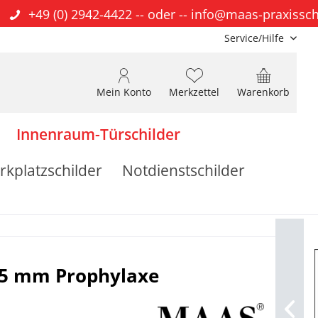
+49 (0) 2942-4422
-- oder --
info@maas-praxissch
Service/Hilfe
Mein Konto
Merkzettel
Warenkorb
Innenraum-Türschilder
rkplatzschilder
Notdienstschilder
25 mm Prophylaxe