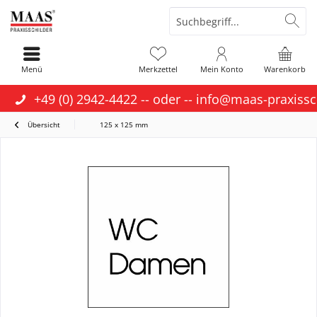
Menü
Merkzettel
Mein Konto
Warenkorb
+49 (0) 2942-4422
-- oder --
info@maas-praxissc
Übersicht
125 x 125 mm