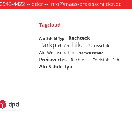
 2942-4422
-- oder --
info@maas-praxisschilder.de
Tagcloud
Rechteck
Alu-Schild Typ
Parkplatzschild
Praxisschild
Alu-Wechselrahm
Namensschild
Preiswertes
Rechteck
Edelstahl-Schil
Alu-Schild Typ