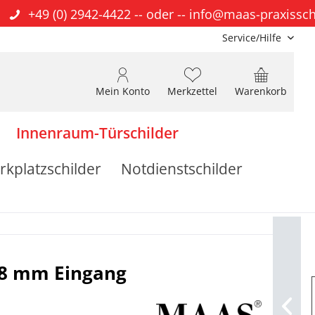
+49 (0) 2942-4422
-- oder --
info@maas-praxissch
Service/Hilfe
Mein Konto
Merkzettel
Warenkorb
Innenraum-Türschilder
rkplatzschilder
Notdienstschilder
68 mm Eingang