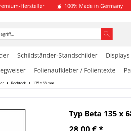
Premium-Hersteller
100% Made in Germany
lder
Schildständer-Standschilder
Displays
wegweiser
Folienaufkleber / Folientexte
Pa
der
Rechteck
135 x 68 mm
Typ Beta 135 x 
28,00 € *