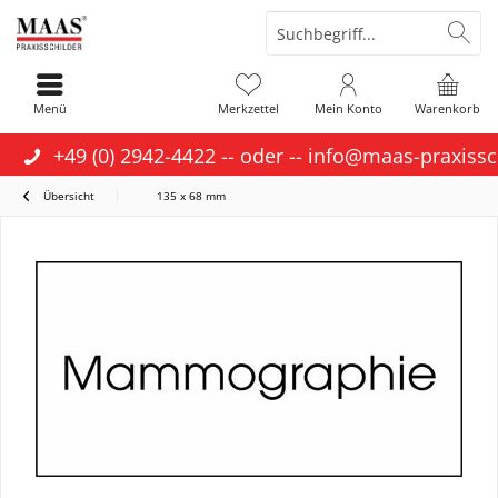
Menü
Merkzettel
Mein Konto
Warenkorb
+49 (0) 2942-4422
-- oder --
info@maas-praxissc
Übersicht
135 x 68 mm