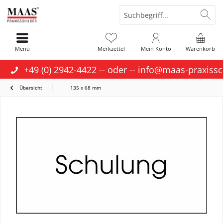
Menü
Merkzettel
Mein Konto
Warenkorb
+49 (0) 2942-4422
-- oder --
info@maas-praxissc
Übersicht
135 x 68 mm