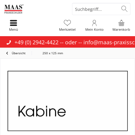
Menü
Merkzettel
Mein Konto
Warenkorb
+49 (0) 2942-4422
-- oder --
info@maas-praxissc
Übersicht
250 x 125 mm