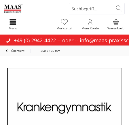
Menü
Merkzettel
Mein Konto
Warenkorb
+49 (0) 2942-4422
-- oder --
info@maas-praxissc
Übersicht
250 x 125 mm