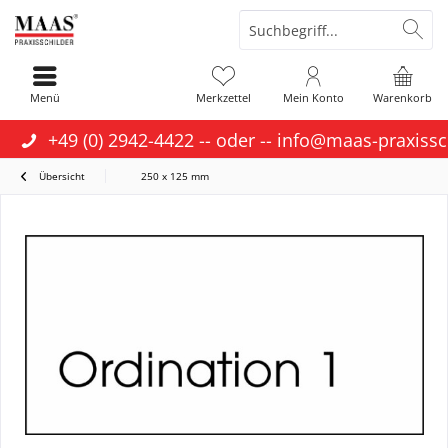
Menü
Merkzettel
Mein Konto
Warenkorb
+49 (0) 2942-4422
-- oder --
info@maas-praxissc
Übersicht
250 x 125 mm