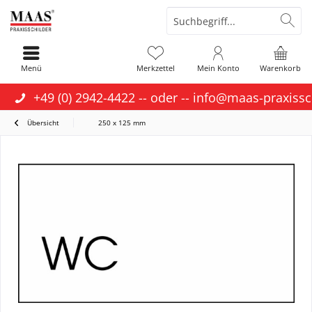
Menü
Merkzettel
Mein Konto
Warenkorb
+49 (0) 2942-4422
-- oder --
info@maas-praxissc
Übersicht
250 x 125 mm