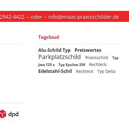
 2942-4422
-- oder --
info@maas-praxisschilder.de
Tagcloud
Alu-Schild Typ
Preiswertes
Parkplatzschild
Praxisschild
Typ
Rechteck
Jota 125 x
Typ Epsilon 250
Edelstahl-Schil
Rechteck
Typ Delta