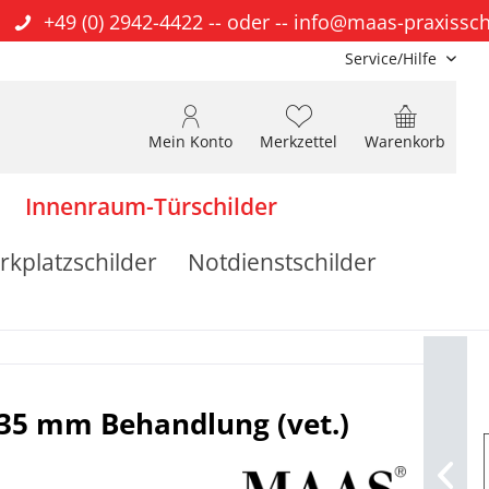
+49 (0) 2942-4422
-- oder --
info@maas-praxissch
Service/Hilfe
Mein Konto
Merkzettel
Warenkorb
Innenraum-Türschilder
rkplatzschilder
Notdienstschilder
135 mm Behandlung (vet.)