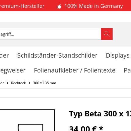
Premium-Hersteller
100% Made in Germany
lder
Schildständer-Standschilder
Displays
wegweiser
Folienaufkleber / Folientexte
Pa
der
Rechteck
300 x 135 mm
Typ Beta 300 x 
34,00 € *