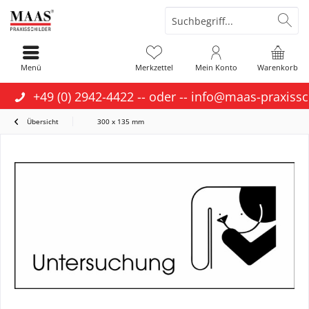
Menü
Merkzettel
Mein Konto
Warenkorb
+49 (0) 2942-4422
-- oder --
info@maas-praxissc
Übersicht
300 x 135 mm