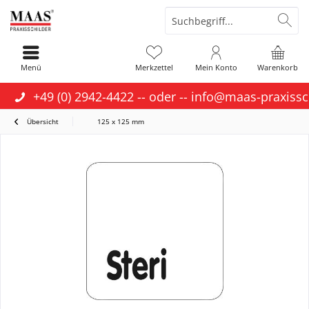
Menü
Merkzettel
Mein Konto
Warenkorb
+49 (0) 2942-4422
-- oder --
info@maas-praxissc
Übersicht
125 x 125 mm