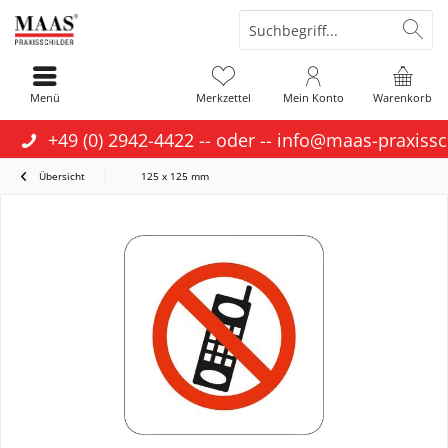
Menü
Merkzettel
Mein Konto
Warenkorb
+49 (0) 2942-4422
-- oder --
info@maas-praxissc
Übersicht
125 x 125 mm