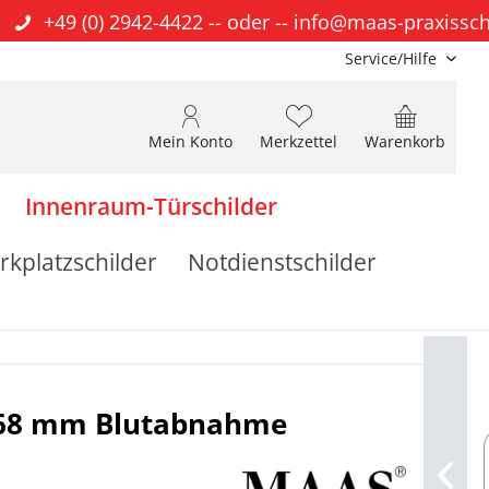
+49 (0) 2942-4422
-- oder --
info@maas-praxissch
Service/Hilfe
Mein Konto
Merkzettel
Warenkorb
Innenraum-Türschilder
rkplatzschilder
Notdienstschilder
x 68 mm Blutabnahme