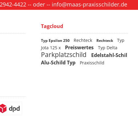
 2942-4422
-- oder --
info@maas-praxisschilder.de
Tagcloud
Rechteck
Typ
Typ Epsilon 250
Rechteck
Preiswertes
Jota 125 x
Typ Delta
Parkplatzschild
Edelstahl-Schil
Alu-Schild Typ
Praxisschild