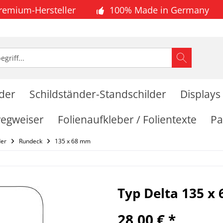
Premium-Hersteller
100% Made in Germany
lder
Schildständer-Standschilder
Displays
wegweiser
Folienaufkleber / Folientexte
Pa
der
Rundeck
135 x 68 mm
Typ Delta 135 
28,00 € *