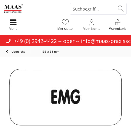
Menü
Merkzettel
Mein Konto
Warenkorb
+49 (0) 2942-4422
-- oder --
info@maas-praxissc
Übersicht
135 x 68 mm