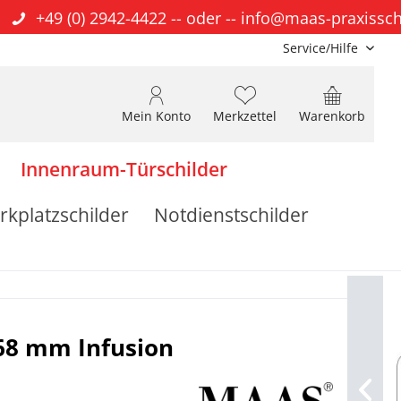
+49 (0) 2942-4422
-- oder --
info@maas-praxissch
Service/Hilfe
Mein Konto
Merkzettel
Warenkorb
Innenraum-Türschilder
rkplatzschilder
Notdienstschilder
 68 mm Infusion