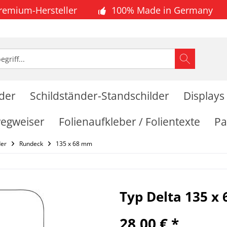
Premium-Hersteller
100% Made in Germany
lder
Schildständer-Standschilder
Displays
wegweiser
Folienaufkleber / Folientexte
Pa
der
Rundeck
135 x 68 mm
Typ Delta 135 x
28,00 € *