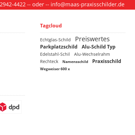
 2942-4422
-- oder --
info@maas-praxisschilder.de
Tagcloud
Preiswertes
Echtglas-Schild
Parkplatzschild
Alu-Schild Typ
Edelstahl-Schil
Alu-Wechselrahm
Praxisschild
Rechteck
Namensschild
Wegweiser 600 x