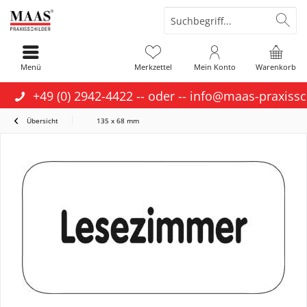
Menü
Merkzettel
Mein Konto
Warenkorb
+49 (0) 2942-4422
-- oder --
info@maas-praxissc
Übersicht
135 x 68 mm