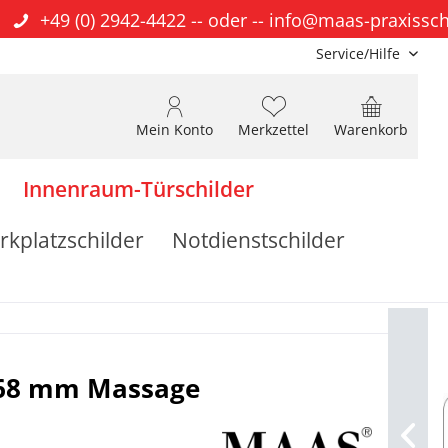
+49 (0) 2942-4422
-- oder --
info@maas-praxissch
Service/Hilfe
Mein Konto
Merkzettel
Warenkorb
Innenraum-Türschilder
rkplatzschilder
Notdienstschilder
x 68 mm Massage