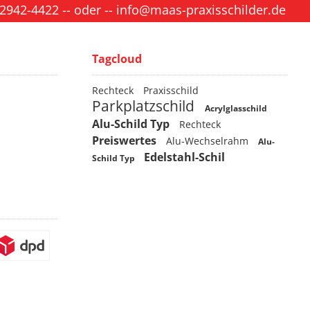
 2942-4422
-- oder --
info@maas-praxisschilder.de
Tagcloud
Rechteck
Praxisschild
Parkplatzschild
Acrylglasschild
Alu-Schild Typ
Rechteck
Preiswertes
Alu-Wechselrahm
Alu-
Edelstahl-Schil
Schild Typ