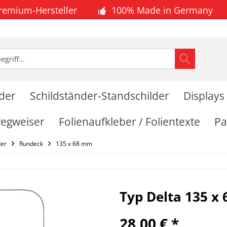
Premium-Hersteller
100% Made in Germany
lder
Schildständer-Standschilder
Displays
wegweiser
Folienaufkleber / Folientexte
Pa
der
Rundeck
135 x 68 mm
Typ Delta 135 
28,00 € *