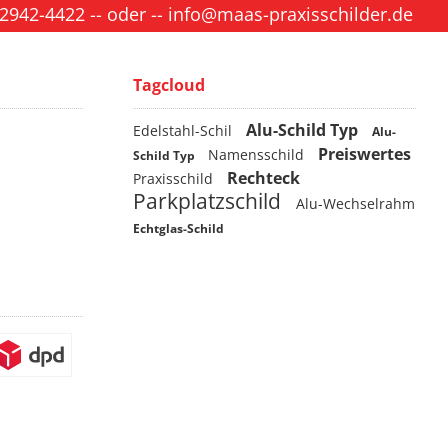
 2942-4422
-- oder --
info@maas-praxisschilder.de
Tagcloud
Alu-Schild Typ
Edelstahl-Schil
Alu-
Preiswertes
Namensschild
Schild Typ
Rechteck
Praxisschild
Parkplatzschild
Alu-Wechselrahm
Echtglas-Schild