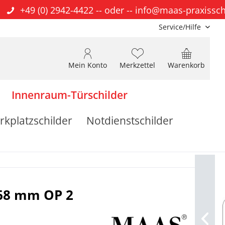
+49 (0) 2942-4422
-- oder --
info@maas-praxissch
Service/Hilfe
Mein Konto
Merkzettel
Warenkorb
Innenraum-Türschilder
rkplatzschilder
Notdienstschilder
 68 mm OP 2