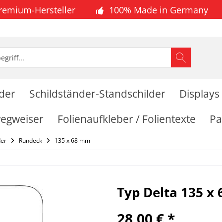
Premium-Hersteller
100% Made in Germany
lder
Schildständer-Standschilder
Displays
wegweiser
Folienaufkleber / Folientexte
Pa
der
Rundeck
135 x 68 mm
Typ Delta 135 x
28,00 € *