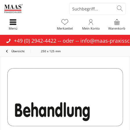
Menü
Merkzettel
Mein Konto
Warenkorb
+49 (0) 2942-4422
-- oder --
info@maas-praxissc
Übersicht
250 x 125 mm