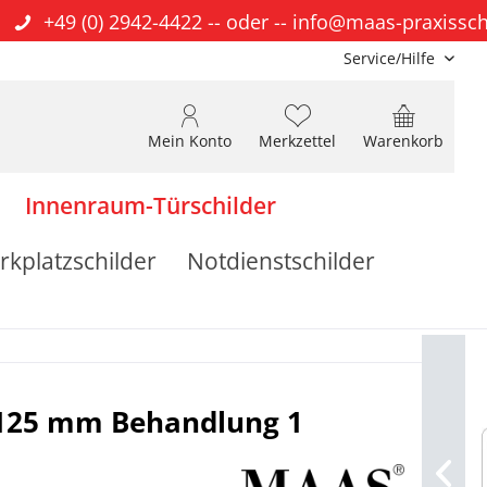
+49 (0) 2942-4422
-- oder --
info@maas-praxissch
Service/Hilfe
Mein Konto
Merkzettel
Warenkorb
Innenraum-Türschilder
rkplatzschilder
Notdienstschilder
 125 mm Behandlung 1