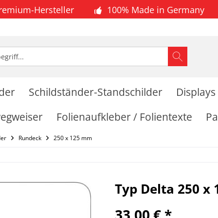
Premium-Hersteller
100% Made in Germany
lder
Schildständer-Standschilder
Displays
wegweiser
Folienaufkleber / Folientexte
Pa
der
Rundeck
250 x 125 mm
Typ Delta 250 x
33,00 € *