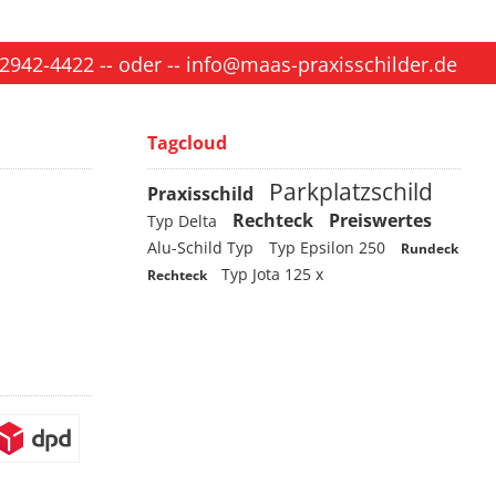
 2942-4422
-- oder --
info@maas-praxisschilder.de
Tagcloud
Parkplatzschild
Praxisschild
Rechteck
Preiswertes
Typ Delta
Alu-Schild Typ
Typ Epsilon 250
Rundeck
Typ Jota 125 x
Rechteck