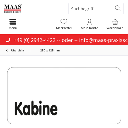
Menü
Merkzettel
Mein Konto
Warenkorb
+49 (0) 2942-4422
-- oder --
info@maas-praxissc
Übersicht
250 x 125 mm