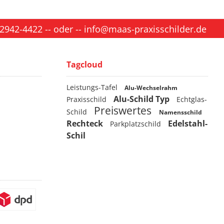
 2942-4422
-- oder --
info@maas-praxisschilder.de
Tagcloud
Leistungs-Tafel
Alu-Wechselrahm
Alu-Schild Typ
Praxisschild
Echtglas-
Preiswertes
Schild
Namensschild
Rechteck
Edelstahl-
Parkplatzschild
Schil