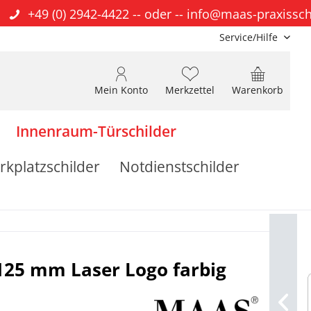
+49 (0) 2942-4422
-- oder --
info@maas-praxissch
Service/Hilfe
Mein Konto
Merkzettel
Warenkorb
Innenraum-Türschilder
rkplatzschilder
Notdienstschilder
 125 mm Laser Logo farbig