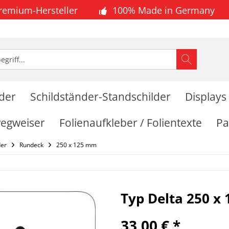
Premium-Hersteller
100% Made in Germany
lder
Schildständer-Standschilder
Displays
wegweiser
Folienaufkleber / Folientexte
Pa
der
Rundeck
250 x 125 mm
Typ Delta 250 x
33,00 € *