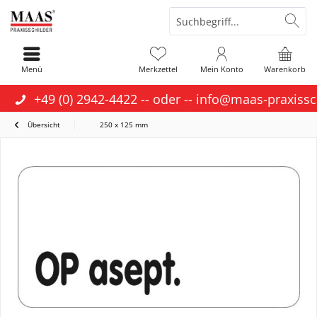
Menü
Merkzettel
Mein Konto
Warenkorb
+49 (0) 2942-4422
-- oder --
info@maas-praxissc
Übersicht
250 x 125 mm