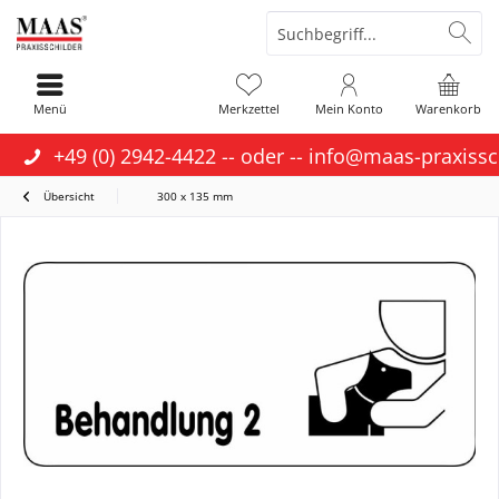
Menü
Merkzettel
Mein Konto
Warenkorb
+49 (0) 2942-4422
-- oder --
info@maas-praxissc
Übersicht
300 x 135 mm