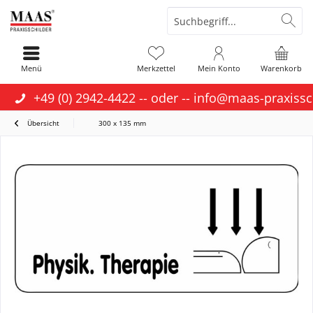
Menü
Merkzettel
Mein Konto
Warenkorb
+49 (0) 2942-4422
-- oder --
info@maas-praxissc
Übersicht
300 x 135 mm