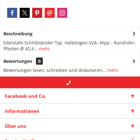
Beschreibung
Edelstahl-Schildständer Typ Halbbogen-V2A -Hipp - Rundrohr-
Pfosten Ø 42,4...
mehr
Bewertungen
0
Bewertungen lesen, schreiben und diskutieren...
mehr
+49 (0) 2942-4422
-- oder --
info@maas-
Facebook und Co.
praxisschilder.de
Informationen
Über uns