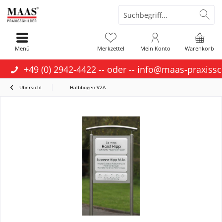
Menü
Merkzettel
Mein Konto
Warenkorb
+49 (0) 2942-4422
-- oder --
info@maas-praxissc
Übersicht
Halbbogen-V2A