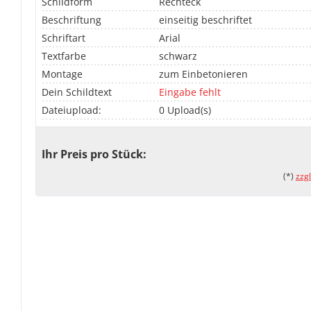
Schildform
Rechteck
Beschriftung
einseitig beschriftet
Schriftart
Arial
Textfarbe
schwarz
Montage
zum Einbetonieren
Dein Schildtext
Eingabe fehlt
Dateiupload:
0 Upload(s)
Ihr Preis pro Stück:
(*)
zzg