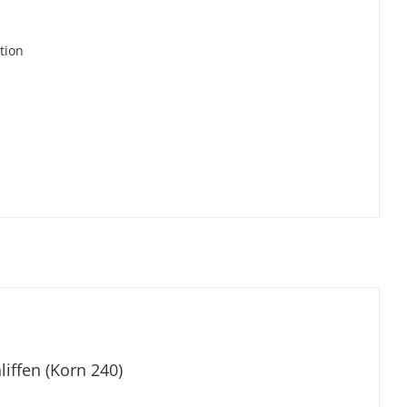
r
tion
liffen (Korn 240)