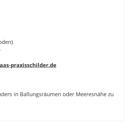
oden)
)
as-praxisschilder.de
sonders in Ballungsräumen oder Meeresnähe zu