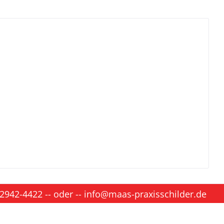
 2942-4422
-- oder --
info@maas-praxisschilder.de