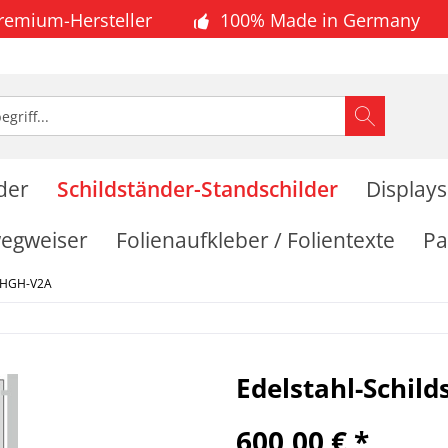
Premium-Hersteller
100% Made in Germany
lder
Schildständer-Standschilder
Displays
wegweiser
Folienaufkleber / Folientexte
Pa
HGH-V2A
Edelstahl-Schil
600,00 € *