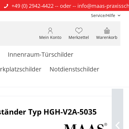
+49 (0) 2942-4422
-- oder --
info@maas-praxissch
Service/Hilfe
Mein Konto
Merkzettel
Warenkorb
Innenraum-Türschilder
rkplatzschilder
Notdienstschilder
dständer Typ HGH-V2A-5035