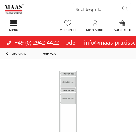
Menü
Merkzettel
Mein Konto
Warenkorb
+49 (0) 2942-4422
-- oder --
info@maas-praxissc
Übersicht
HGH-V2A