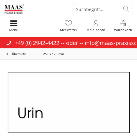
Menü
Merkzettel
Mein Konto
Warenkorb
+49 (0) 2942-4422
-- oder --
info@maas-praxissc
Übersicht
250 x 125 mm