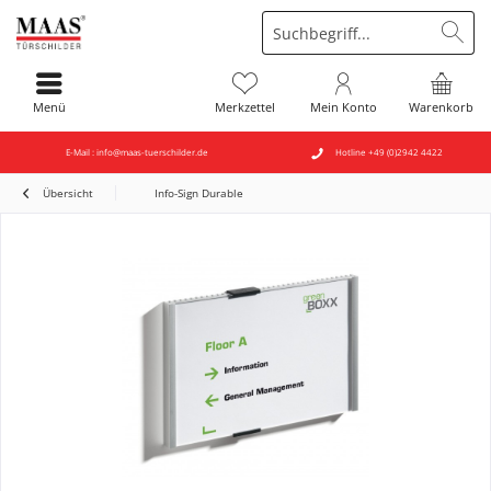
Menü
Merkzettel
Mein Konto
Warenkorb
E-Mail : info@maas-tuerschilder.de
Hotline +49 (0)2942 4422
Übersicht
Info-Sign Durable