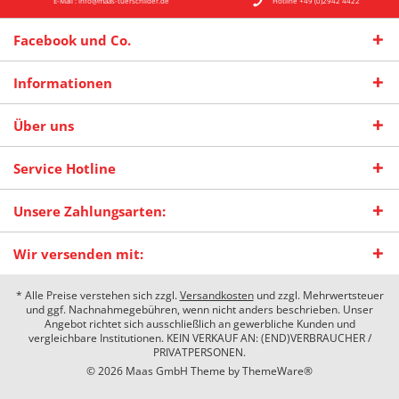
E-Mail : info@maas-tuerschilder.de
Hotline +49 (0)2942 4422
Facebook und Co.
Informationen
Über uns
Service Hotline
Unsere Zahlungsarten:
Wir versenden mit:
* Alle Preise verstehen sich zzgl.
Versandkosten
und zzgl. Mehrwertsteuer
und ggf. Nachnahmegebühren, wenn nicht anders beschrieben. Unser
Angebot richtet sich ausschließlich an gewerbliche Kunden und
vergleichbare Institutionen. KEIN VERKAUF AN: (END)VERBRAUCHER /
PRIVATPERSONEN.
© 2026 Maas GmbH Theme by
ThemeWare®