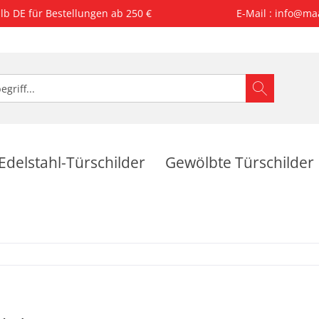
lb DE für Bestellungen ab 250 €
E-Mail : info@ma
Edelstahl-Türschilder
Gewölbte Türschilder