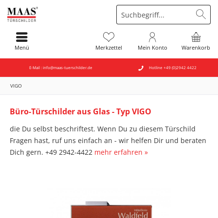
Menü
Merkzettel
Mein Konto
Warenkorb
E-Mail : info@maas-tuerschilder.de
Hotline +49 (0)2942 4422
VIGO
Büro-Türschilder aus Glas - Typ VIGO
die Du selbst beschriftest. Wenn Du zu diesem Türschild
Fragen hast, ruf uns einfach an - wir helfen Dir und beraten
Dich gern. +49 2942-4422
mehr erfahren »