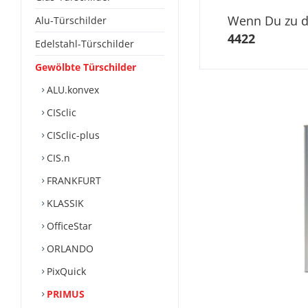
Wenn Du zu di
Alu-Türschilder
4422
Edelstahl-Türschilder
Gewölbte Türschilder
ALU.konvex
CISclic
CISclic-plus
CIS.n
FRANKFURT
KLASSIK
OfficeStar
ORLANDO
PixQuick
PRIMUS