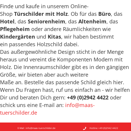
Finde und kaufe in unserem Online-
Shop
Türschilder mit Holz
. Ob für das
Büro
, das
Hotel
, das
Seniorenheim
, das
Altenheim
, das
Pflegeheim
oder andere Räumlichkeiten wie
Kindergärten
und
Kitas
, wir haben bestimmt
ein passendes Holzschild dabei.
Das außergewöhnliche Design sticht in der Menge
heraus und vereint die Komponenten Modern mit
Holz. Die Innenraumschilder gibt es in den gängigen
Größe, wir bieten aber auch weitere
Maße an. Bestelle das passende Schild gleich hier.
Wenn Du Fragen hast, ruf uns einfach an - wir helfen
Dir und beraten Dich gern:
+49 (0)2942 4422
oder
schick uns eine E-mail an:
info@maas-
tuerschilder.de
E-Mail : info@maas-tuerschilder.de
Hotline +49 (0)2942 4422