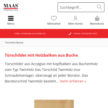
Menü
Merkzettel
Mein Konto
Warenkorb
E-Mail : info@maas-tuerschilder.de
Hotline +49 (0)2942 4422
TwinHolz-Buche
Türschilder mit Holzbalken aus Buche
Türschilder aus Acrylglas mit Kopfbalken aus Buchenholz
vom Typ TwinHolz Das Türschild TwinHolz (nur
Schraubmontage) überzeugt an jeder Bürotür. Das
Bürotürschild TwinHolz besteht...
mehr erfahren »