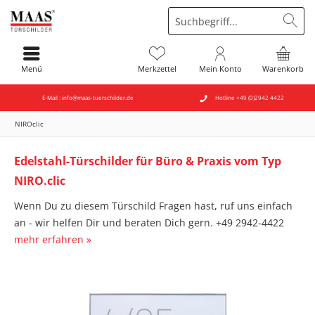
Menü
Merkzettel
Mein Konto
Warenkorb
E-Mail : info@maas-tuerschilder.de
Hotline +49 (0)2942 4422
NIROclic
Edelstahl-Türschilder für Büro & Praxis vom Typ
NIRO.clic
Wenn Du zu diesem Türschild Fragen hast, ruf uns einfach
an - wir helfen Dir und beraten Dich gern. +49 2942-4422
mehr erfahren »