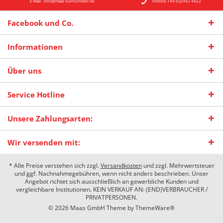
E-Mail : info@maas-tuerschilder.de
Hotline +49 (0)2942 4422
Facebook und Co.
Informationen
Über uns
Service Hotline
Unsere Zahlungsarten:
Wir versenden mit:
* Alle Preise verstehen sich zzgl.
Versandkosten
und zzgl. Mehrwertsteuer
und ggf. Nachnahmegebühren, wenn nicht anders beschrieben. Unser
Angebot richtet sich ausschließlich an gewerbliche Kunden und
vergleichbare Institutionen. KEIN VERKAUF AN: (END)VERBRAUCHER /
PRIVATPERSONEN.
© 2026 Maas GmbH Theme by
ThemeWare®