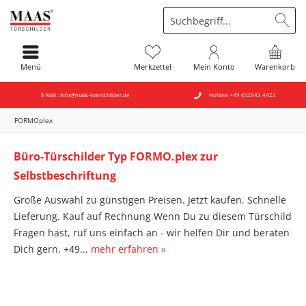
Menü
Merkzettel
Mein Konto
Warenkorb
E-Mail : info@maas-tuerschilder.de
Hotline +49 (0)2942 4422
FORMOplex
Büro-Türschilder Typ FORMO.plex zur
Selbstbeschriftung
Große Auswahl zu günstigen Preisen. Jetzt kaufen. Schnelle
Lieferung. Kauf auf Rechnung Wenn Du zu diesem Türschild
Fragen hast, ruf uns einfach an - wir helfen Dir und beraten
Dich gern. +49...
mehr erfahren »