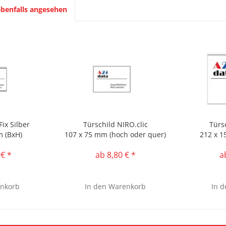
benfalls angesehen
Fix Silber
Türschild NIRO.clic
Türs
m (BxH)
107 x 75 mm (hoch oder quer)
212 x 1
 € *
ab 8,80 € *
a
nkorb
In den
Warenkorb
In d