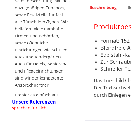
Selbstbeschriftung inkl. des
Beschreibung
B
dazugehörigen Zubehörs,
sowie Ersatzteile für fast
alle Türschilder-Typen. Wir
Produktbes
beliefern viele namhafte
Firmen und Behörden,
Format: 152
sowie öffentliche
Blendfreie A
Einrichtungen wie Schulen,
Edelstahl-Ka
Kitas und Kindergärten.
Zur Schraub
Auch für Hotels, Senioren-
Schneller T
und Pflegeeinrichtungen
sind wir der kompetente
Das Türschild Cl
Ansprechpartner.
Der Textwechsel 
durch Einlegen e
Probier es einfach aus.
Unsere Referenzen
sprechen für sich: