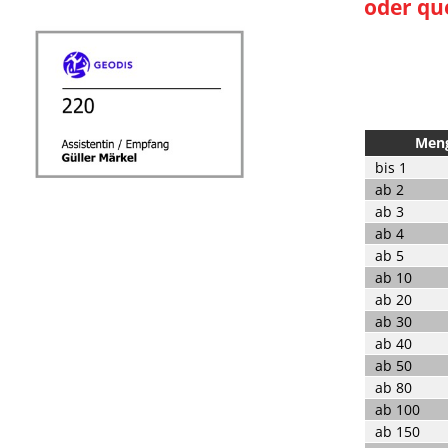
oder qu
Men
bis
1
ab
2
ab
3
ab
4
ab
5
ab
10
ab
20
ab
30
ab
40
ab
50
ab
80
ab
100
ab
150