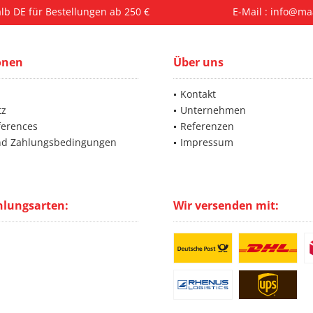
lb DE für Bestellungen ab 250 €
E-Mail : info@ma
onen
Über uns
Kontakt
tz
Unternehmen
ferences
Referenzen
nd Zahlungsbedingungen
Impressum
hlungsarten:
Wir versenden mit: