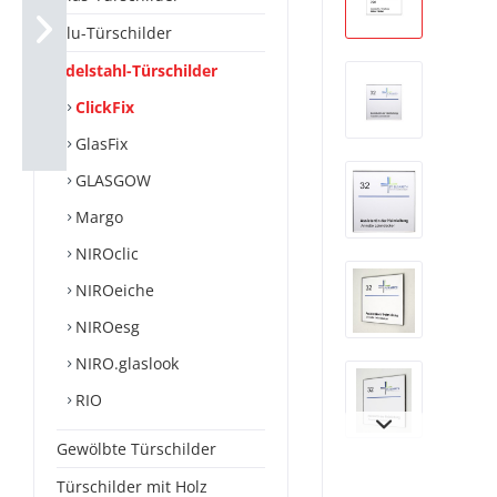
Alu-Türschilder
Edelstahl-Türschilder
ClickFix
GlasFix
GLASGOW
Margo
NIROclic
NIROeiche
NIROesg
NIRO.glaslook
RIO
Gewölbte Türschilder
Türschilder mit Holz