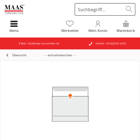
Menü
Merkzettel
Mein Konto
Warenkorb
E-Mail : info@maas-tuerschilder.de
Hotline +49 (0)2942 4422
Übersicht
- - entnahmesicher - -