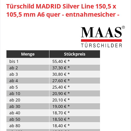
Türschild MADRID Silver Line 150,5 x
105,5 mm A6 quer - entnahmesicher -
Menge
Stückpreis
bis
1
55,40 € *
ab
2
37,30 € *
ab
3
30,80 € *
ab
4
27,60 € *
ab
5
25,40 € *
ab
10
20,90 € *
ab
20
20,10 € *
ab
30
19,00 € *
ab
40
18,70 € *
ab
50
18,50 € *
ab
80
18,40 € *