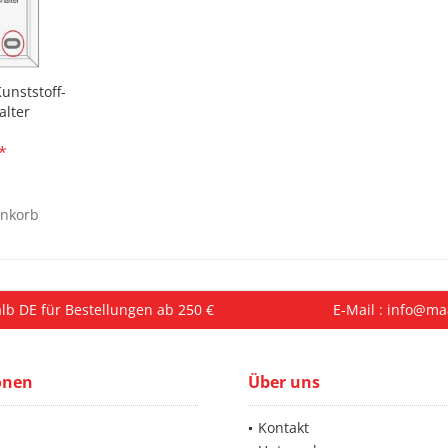
unststoff-
alter
*
nkorb
lb DE für Bestellungen ab 250 €
E-Mail : info@ma
onen
Über uns
Kontakt