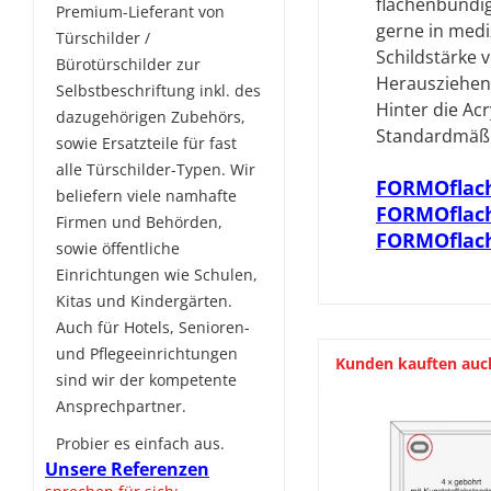
flächenbündig
Premium-Lieferant von
gerne in medi
Türschilder /
Schildstärke 
Bürotürschilder zur
Herausziehen
Selbstbeschriftung inkl. des
Hinter die
Acr
dazugehörigen Zubehörs,
Standardmäßig
sowie Ersatzteile für fast
alle Türschilder-Typen. Wir
FORMOflach
beliefern viele namhafte
FORMOflac
Firmen und Behörden,
FORMOflach
sowie öffentliche
Einrichtungen wie Schulen,
Kitas und Kindergärten.
Auch für Hotels, Senioren-
und Pflegeeinrichtungen
Kunden kauften auc
sind wir der kompetente
Ansprechpartner.
Probier es einfach aus.
Unsere Referenzen