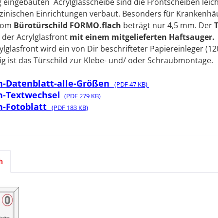
 eingebauten Acrylglasscheibe sind die Frontscheiben leich
zinischen Einrichtungen verbaut. Besonders für Krankenhäus
vom
Bürotürschild FORMO.flach
beträgt nur 4,5 mm. Der
 der
Acryl
glasfront
mit einem mitgelieferten Haftsauger.
yl
glasfront wird ein von Dir beschrifteter Papiereinleger (12
 ist das Türschild zur Klebe- und/ oder Schraubmontage.
-Datenblatt-alle-Größen
(PDF 47 KB)
h-Textwechsel
(PDF 279 KB)
-Fotoblatt
(PDF 183 KB)
h