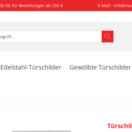
lb DE für Bestellungen ab 250 €
E-Mail : info@ma
Edelstahl-Türschilder
Gewölbte Türschilder
Türschi