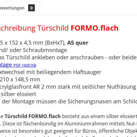
ewertungen
0
chreibung Türschild
FORMO.flach
,5 x 152 x 4,5 mm (BxHxT),
A5 quer
und/ oder Schraubmontage
as Türschild ankleben oder anschrauben - oder beide
tage
PDF 1600 KB
extwechsel
mit beiliegendem Haftsauger
t 210 x 148,5 mm
crylglasfront AR 2 mm stark mit seitlicher Nutfräsung
ilber eloxiert
 der Montage müssen die Sicherungsnasen am Schildr
he
Türschild FORMO.flach
besteht aus einem silber eloxi
t. Diese ist flächenbündig im Aluminiumrahmen mittels Nut
eise ist besonders gut geeignet für Büros, öffentliche Obje