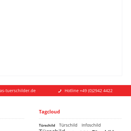
as-tuerschilder.de
Hotline +49 (0)2942 4422
Tagcloud
Türschild
Infoschild
Türschild