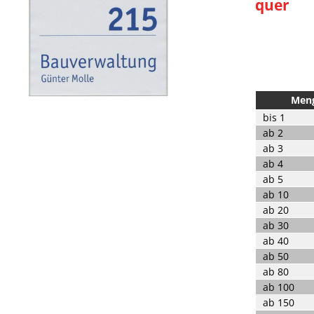
quer
Men
bis
1
ab
2
ab
3
ab
4
ab
5
ab
10
ab
20
ab
30
ab
40
ab
50
ab
80
ab
100
ab
150