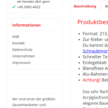
wir beraten dich gern:
Beschreibung
B
+49 2942-4422
Produktbes
Informationen
Format: 213
AGB
Zur Klebe- 
Kontakt
Du kannst d
Datenschutz
Schraubmon
Schneller T
Unternehmen
Einlegeblat
Impressum
Blendfreie A
Alu-Rahmen s
Achtung!
Bei
Das solltest Du noch
über uns wissen:
Das sehr flac
Acryl
glasfron
Wir sind einer der größten
elegante Bauw
Gesamtanbieter und