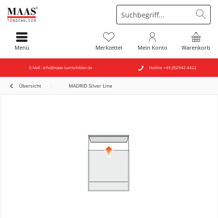
Menü
Merkzettel
Mein Konto
Warenkorb
E-Mail : info@maas-tuerschilder.de
Hotline +49 (0)2942 4422
Übersicht
MADRID Silver Line