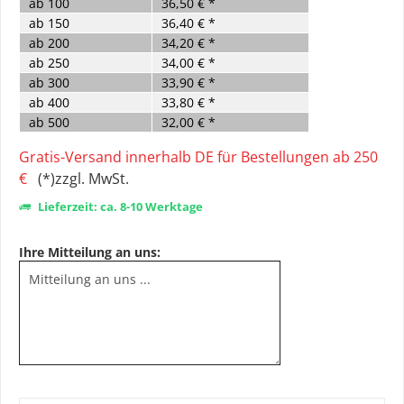
ab
100
36,50 € *
ab
150
36,40 € *
ab
200
34,20 € *
ab
250
34,00 € *
ab
300
33,90 € *
ab
400
33,80 € *
ab
500
32,00 € *
Gratis-Versand innerhalb DE für Bestellungen ab 250
€
(*)zzgl. MwSt.
Lieferzeit: ca. 8-10 Werktage
Ihre Mitteilung an uns: