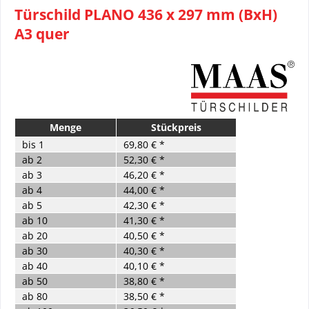
Türschild PLANO 436 x 297 mm (BxH)
A3 quer
Menge
Stückpreis
bis
1
69,80 € *
ab
2
52,30 € *
ab
3
46,20 € *
ab
4
44,00 € *
ab
5
42,30 € *
ab
10
41,30 € *
ab
20
40,50 € *
ab
30
40,30 € *
ab
40
40,10 € *
ab
50
38,80 € *
ab
80
38,50 € *