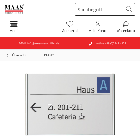
Menü
Merkzettel
Mein Konto
Warenkorb
E-Mail : info@maas-tuerschilder.de
Hotline +49 (0)2942 4422
Übersicht
PLANO