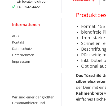
wir beraten dich gern:
+49 2942-4422
Produktbes
Informationen
Format: 155
blendfreie P
AGB
1mm starke 
Kontakt
Schneller T
Beschriftung
Datenschutz
Rückseitig 
Unternehmen
Inkl. Dübel
Impressum
Optional au
Das Türschild U
Das solltest Du noch
silber-eloxiert
über uns wissen:
der Dein mit ein
Rahmenbreite
Wir sind einer der größten
einfaches Hochsc
Gesamtanbieter und