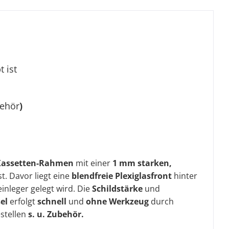
 ist
behör
)
Kassetten-Rahmen
mit einer
1 mm starken,
t. Davor liegt eine
blendfreie
Plexiglasfront
hinter
inleger gelegt wird. Die
Schildstärke
und
sel
erfolgt
schnel
l
und
ohne Werkzeug
durch
estellen
s. u. Zubehör.