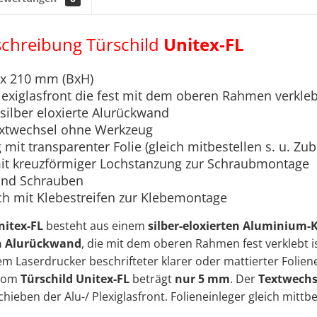
chreibung Türschild
Unitex-FL
 x 210 mm (BxH)
lexiglasfront die fest mit dem oberen Rahmen verklebt
silber eloxierte Alurückwand
extwechsel ohne Werkzeug
 mit transparenter Folie (gleich mitbestellen s. u. Zu
mit kreuzförmiger Lochstanzung zur Schraubmontage
 und Schrauben
ch mit Klebestreifen zur Klebemontage
nitex-FL
besteht aus einem
silber-eloxierten
Aluminium-
en Alurückwand
, die mit dem oberen Rahmen fest verklebt is
em Laserdrucker beschrifteter klarer oder mattierter Foliene
vom
Türschild Unitex-FL
beträgt
nur 5 mm
. Der
Textwech
hieben der Alu-/ Plexiglasfront. Folieneinleger gleich mittb