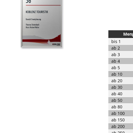
Men
bis
1
ab
2
ab
3
ab
4
ab
5
ab
10
ab
20
ab
30
ab
40
ab
50
ab
80
ab
100
ab
150
ab
200
ab
250