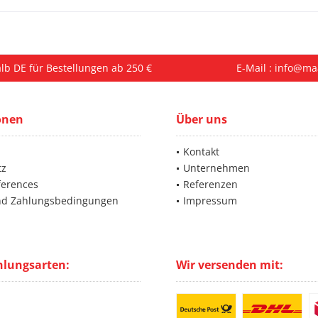
lb DE für Bestellungen ab 250 €
E-Mail : info@ma
onen
Über uns
Kontakt
tz
Unternehmen
ferences
Referenzen
nd Zahlungsbedingungen
Impressum
hlungsarten:
Wir versenden mit: