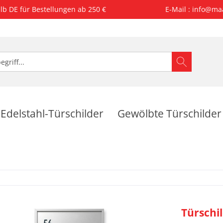
lb DE für Bestellungen ab 250 €
E-Mail : info@ma
Edelstahl-Türschilder
Gewölbte Türschilder
Türschi